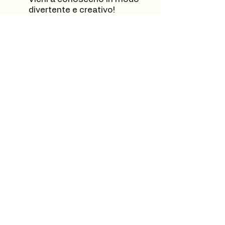
divertente e creativo!
Per adulti e bambini
Senza bisogno di prenotazione
Chiedi più informazioni
ALTRE INFORMAZIONI
?
Scrivici
Nome