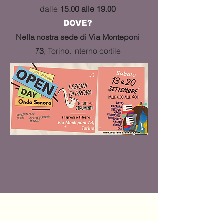
dalle
15.00 alle 19.00
DOVE?
Nella nostra sede di Via Monteponi
73
, Torino. Interno cortile